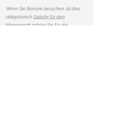
Wenn Sie Bonaire besuchen, ist dies
obligatorisch
Gebühr für den
Meerespark
zahlen Sie für die
Erhaltung und den Schutz des
Meeresparks.
Darüber hinaus zahlt jeder
Besucher
Kurtaxe
, das Sie im Voraus
erwerben können
über diese Website
(Hinweis: Dies ist die einzig richtige
Website).